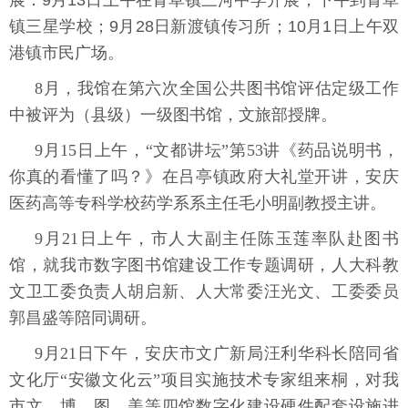
展：
9月13日上午在青草镇三河中学开展，下午到青草
镇三星学校；9月28日新渡镇传习所；10月1日上午双
港镇市民广场。
8月，我馆
在第六次全国公共图书馆评估定级工作
中被评为（县级）一级图书馆，文旅部授牌。
9月15日上午，“文都讲坛”第53讲《药品说明书，
你真的看懂了吗？》在吕亭镇政府大礼堂开讲，安庆
医药高等专科学校药学系系主任毛小明副教授主讲。
9月21日上午，市人大副主任陈玉莲率队赴图书
馆，就我市数字图书馆建设工作专题调研，人大科教
文卫工委负责人胡启新、人大常委汪光文、工委委员
郭昌盛等陪同调研。
9月21日下午，安庆市文广新局汪利华科长陪同省
文化厅“安徽文化云”项目实施技术专家组来桐，对我
市文、博、图、美等四馆数字化建设硬件配套设施进