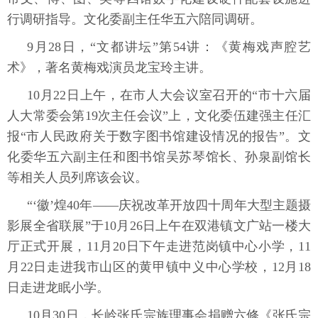
行调研指导。文化委副主任华五六陪同调研。
9月28日，“文都讲坛”第54讲：《黄梅戏声腔艺
术》，著名黄梅戏演员龙宝玲主讲。
10月22日上午，在市人大会议室召开的“市十六届
人大常委会第19次主任会议”上，文化委伍建强主任汇
报“市人民政府关于数字图书馆建设情况的报告”。文
化委华五六副主任和图书馆吴苏琴馆长、孙泉副馆长
等相关人员列席该会议。
“‘徽’煌40年——庆祝改革开放四十周年大型主题摄
影展全省联展”于10月26日上午在双港镇文广站一楼大
厅正式开展，11月20日下午走进范岗镇中心小学，11
月22日走进我市山区的黄甲镇中义中心学校，12月18
日走进龙眠小学。
10月30日，长岭张氏宗族理事会捐赠六修《张氏宗