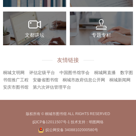
文都讲坛
专题专栏
友情链接
桐城文明网
评估定级平台
中国图书馆学会
桐城网直播
数字图
书馆推广工程
安徽省图书馆
桐城市政府信息公开网
桐城新闻网
安庆市图书馆
第六次评估管理平台
版权所有 © 桐城市图书馆 ALL RIGHTS RESERVED
皖ICP备12011507号-1
技术支持：
明图网络
皖公网安备 34088102000580号