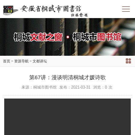
首页
>
资源导航
>
文都讲坛
第67讲：漫谈明清桐城才媛诗歌
来源：桐城市图书馆
发布：2021-03-31
浏览：
0
次