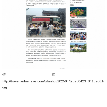
链接：
http://travel.anhuinews.com/wlanhui/202504/t20250423_8418286.h
tml