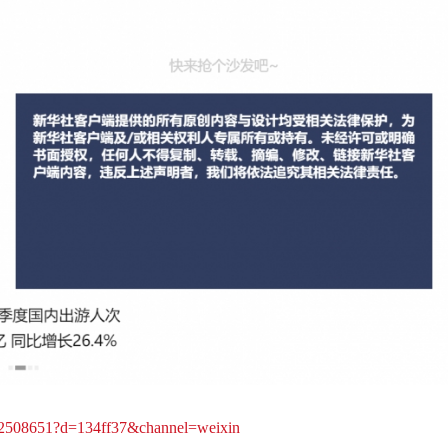
/12508651?d=134ff37&channel=weixin