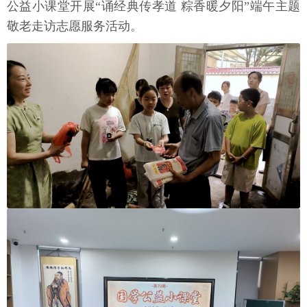
公益小课堂开展“诵经典传孝道 粽香暖夕阳”端午主题
敬老走访志愿服务活动。